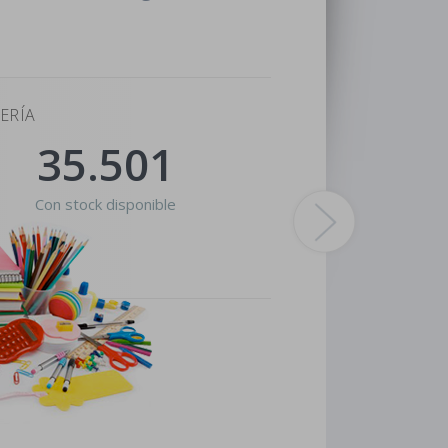
No
ERÍA
op
35.501
Dis
Con stock disponible
pro
Gara
Ade
fond
nov
Her
Seg