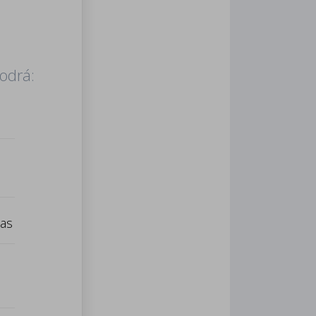
podrá:
tas