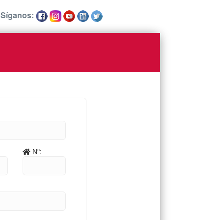
Síganos:
Nº: