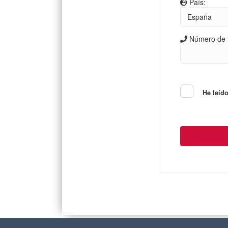
País:
Número de t
He leíd